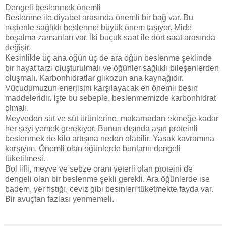
Dengeli beslenmek önemli
Beslenme ile diyabet arasında önemli bir bağ var. Bu
nedenle sağlıklı beslenme büyük önem taşıyor. Mide
boşalma zamanları var. İki buçuk saat ile dört saat arasında
değişir.
Kesinlikle üç ana öğün üç de ara öğün beslenme şeklinde
bir hayat tarzı oluşturulmalı ve öğünler sağlıklı bileşenlerden
oluşmalı. Karbonhidratlar glikozun ana kaynağıdır.
Vücudumuzun enerjisini karşılayacak en önemli besin
maddeleridir. İşte bu sebeple, beslenmemizde karbonhidrat
olmalı.
Meyveden süt ve süt ürünlerine, makarnadan ekmeğe kadar
her şeyi yemek gerekiyor. Bunun dışında aşırı proteinli
beslenmek de kilo artışına neden olabilir. Yasak kavramına
karşıyım. Önemli olan öğünlerde bunların dengeli
tüketilmesi.
Bol lifli, meyve ve sebze oranı yeterli olan proteini de
dengeli olan bir beslenme şekli gerekli. Ara öğünlerde ise
badem, yer fıstığı, ceviz gibi besinleri tüketmekte fayda var.
Bir avuçtan fazlası yenmemeli.