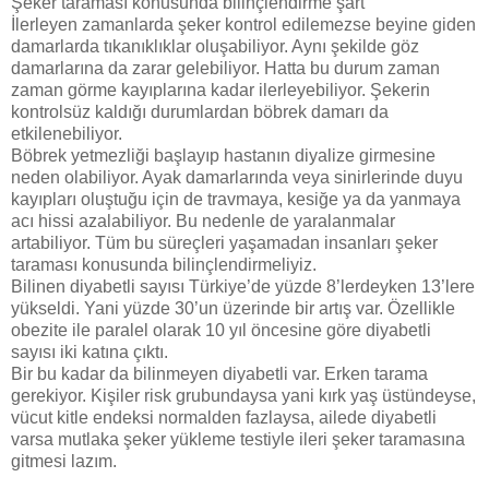
Şeker taraması konusunda bilinçlendirme şart
İlerleyen zamanlarda şeker kontrol edilemezse beyine giden
damarlarda tıkanıklıklar oluşabiliyor. Aynı şekilde göz
damarlarına da zarar gelebiliyor. Hatta bu durum zaman
zaman görme kayıplarına kadar ilerleyebiliyor. Şekerin
kontrolsüz kaldığı durumlardan böbrek damarı da
etkilenebiliyor.
Böbrek yetmezliği başlayıp hastanın diyalize girmesine
neden olabiliyor. Ayak damarlarında veya sinirlerinde duyu
kayıpları oluştuğu için de travmaya, kesiğe ya da yanmaya
acı hissi azalabiliyor. Bu nedenle de yaralanmalar
artabiliyor. Tüm bu süreçleri yaşamadan insanları şeker
taraması konusunda bilinçlendirmeliyiz.
Bilinen diyabetli sayısı Türkiye’de yüzde 8’lerdeyken 13’lere
yükseldi. Yani yüzde 30’un üzerinde bir artış var. Özellikle
obezite ile paralel olarak 10 yıl öncesine göre diyabetli
sayısı iki katına çıktı.
Bir bu kadar da bilinmeyen diyabetli var. Erken tarama
gerekiyor. Kişiler risk grubundaysa yani kırk yaş üstündeyse,
vücut kitle endeksi normalden fazlaysa, ailede diyabetli
varsa mutlaka şeker yükleme testiyle ileri şeker taramasına
gitmesi lazım.