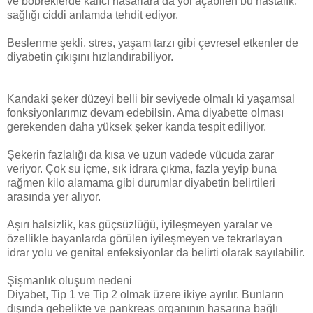
ve böbreklerde kalıcı hasarlara da yol açabilen bu hastalık,
sağlığı ciddi anlamda tehdit ediyor.
Beslenme şekli, stres, yaşam tarzı gibi çevresel etkenler de
diyabetin çıkışını hızlandırabiliyor.
Kandaki şeker düzeyi belli bir seviyede olmalı ki yaşamsal
fonksiyonlarımız devam edebilsin. Ama diyabette olması
gerekenden daha yüksek şeker kanda tespit ediliyor.
Şekerin fazlalığı da kısa ve uzun vadede vücuda zarar
veriyor. Çok su içme, sık idrara çıkma, fazla yeyip buna
rağmen kilo alamama gibi durumlar diyabetin belirtileri
arasında yer alıyor.
Aşırı halsizlik, kas güçsüzlüğü, iyileşmeyen yaralar ve
özellikle bayanlarda görülen iyileşmeyen ve tekrarlayan
idrar yolu ve genital enfeksiyonlar da belirti olarak sayılabilir.
Şişmanlık oluşum nedeni
Diyabet, Tip 1 ve Tip 2 olmak üzere ikiye ayrılır. Bunların
dışında gebelikte ve pankreas organının hasarına bağlı