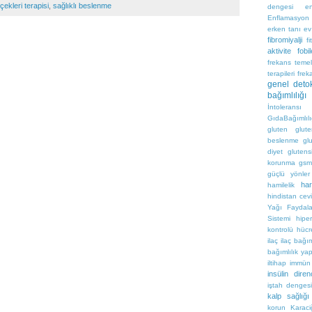
ekleri terapisi
,
sağlıklı beslenme
dengesi
e
Enflamasyon
erken tanı
ev
fibromiyalji
f
aktivite
fobi
frekans temel
terapileri
frek
genel deto
bağımlılığı
İntoleransı
GıdaBağımlıl
gluten
glute
beslenme
gl
diyet
gluten
korunma
gsm
güçlü yönler
ha
hamilelik
hindistan cevi
Yağı Faydala
Sistemi
hipe
kontrolü
hücr
ilaç
ilaç bağım
bağımlılık ya
iltihap
immün
insülin diren
iştah denges
kalp sağlığı
korun
Karaci