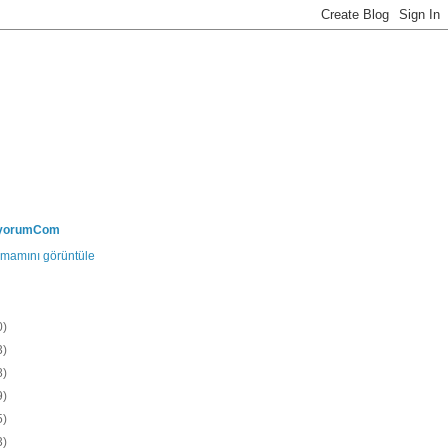
uyorumCom
tamamını görüntüle
0)
3)
8)
9)
5)
3)