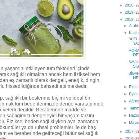
►
2020
(2
►
2019
(2
▼
2018
(2
►
Aralı
▼
Kası
BÜTÜ
YA
MORA
DE
SAVUN
Sİ
n yaşamını etkileyen tüm faktörleri içinde
SİGA
larak sağlıklı olmaktan ancak hem fiziksel hem
NE
dan eş zamanlı olarak dengeli, enerjik, dingin,
rlu hissedildiğinde bahsedilebilmektedir.
►
Ekim
►
Eylül
, sağlıklı bir beslenme biçimi ve ideal bir
►
Ağus
bulunmak tüm bedenlerimizde denge yaratabilmek
►
Tem
k yeterli değildir. Beraberinde madde ve
en sağlığımızı dengeleyici bir yaşam tarzını
►
Hazi
. Fiziksel beden sağlıklıyken aynı zamanda
►
Mayı
çöküntüler ya da ruhsal problemler ile de baş
►
2017
(2)
am ve beraberinde getireceği bütünsel sağlık
►
2016
(3