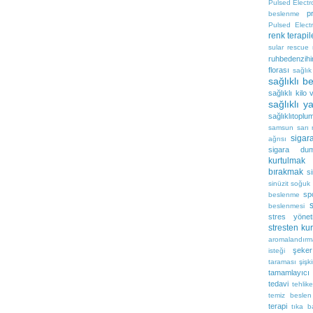
Pulsed Electr
p
beslenme
Pulsed Elect
renk terapil
sular
rescue
ruhbedenzihi
florası
sağlık
sağlıklı 
sağlıklı kilo 
sağlıklı 
sağlıklıtoplu
samsun
sarı
sigar
ağrısı
sigara dum
kurtulmak
bırakmak
s
sinüzit
soğuk
sp
beslenme
s
beslenmesi
stres yönet
stresten ku
aromalandırm
şeker
isteği
taraması
şişki
tamamlayıcı 
tedavi
tehlike
temiz beslen
terapi
tıka 