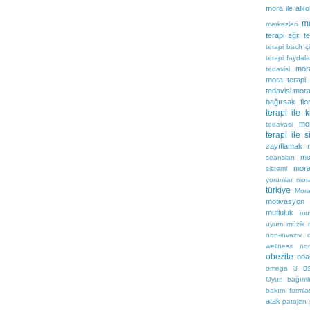
mora ile alk
m
merkezleri
terapi ağrı t
terapi bach çi
terapi faydala
mora
tedavisi
mora terapi i
tedavisi
mora 
bağırsak flo
terapi ile 
mor
tedavasi
terapi ile 
zayıflamak
mo
seansları
mora
sistemi
yorumlar
mora
türkiye
Mora
motivasyon
mutluluk
mu
uyum
müzik
non-invaziv 
wellness
no
obezite
oda
o
omega 3
Oyun bağımlı
bakım formlar
atak
patojen