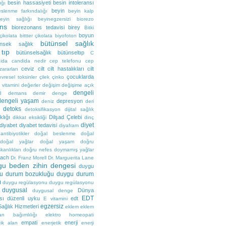
besin hassasiyeti
besin intoleransı
ığı
beyin
eslenme farkındalığı
beyin kalp
eyin sağlığı
beyinegzersizi
biorezo
ns
biorezonans tedavisi
birey
Bitki
boyun
 çikolata
bittter çikolata
biyofoton
bütünsel sağlık
ünsek sağlık
tıp
bütünselsağlık
bütünseltıp
C
ida
candida nedir
cep telefonu
cep
ceviz
cilt
cilt hastalıkları
cilt
ararları
çocuklarda
evresel toksinler
çilek
çinko
 vitamini
değerler
değişim
değişime açık
dengeli
B
demans
demir
denge
dengeli yaşam
depresyon
deniz
deri
detoks
detoksifikasyon
dijital sağlık
klığı
Dilşad Çelebi
dikkat eksikliği
dinç
diyet
diyabet
diyabet tedavisi
diyafram
ntibiyotikler
doğal beslenme
doğal
doğal yağlar
doğal yaşam
doğru
kanlıkları
doğru nefes
doymamış yağlar
Bach
Dr. Franz Morell
Dr. Marguerita Lane
gu beden zihin dengesi
duygu
u durum bozukluğu
duygu durum
ı
duygu regülasyonu
duygu regülasyonu
duygusal
Dünya
duygusal denge
EDT
sı
düzenli uyku
edt
E vitamini
egzersiz
ağlık Hizmetleri
eklem
eklem
an bağımlılığı
elektro homeopati
empati
enerji
tik alan
enerjetik
enerji