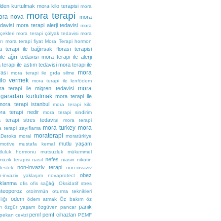
olden kurtulmak
mora kilo terapisi
mora
mora terapi
ora nova
mora
edavisi
mora terapi alerji tedavisi
mora
çekleri
mora terapi çölyak tedavisi
mora
rı
mora terapi fiyat
Mora Terapi hormon
 terapi ile bağırsak florası terapisi
le ağrı tedavisi
mora terapi ile alerji
terapi ile astım tedavisi
mora terapi ile
mora
rası
mora terapi ile gıda silme
kilo vermek
mora terapi ile lenfödem
mora
a terapi ile migren tedavisi
sigaradan kurtulmak
mora terapi ile
mora terapi istanbul
mora terapi kilo
ra terapi nedir
mora terapi sindirim
 terapi stres tedavisi
mora terapi
mora turkey
mora
 terapi zayıflama
moraterapi
Detoks
moral
moratürkiye
mutlu yaşam
motive
mustafa kemal
tluluk hormonu
mutsuzluk
mükemmel
nefes
müzik terapisi
nasıl
niasin
nikotin
non-invaziv terapi
destek
non-invaziv
obez
n-invaziv yaklaşım
novaprotect
klanma
ofis
ofis sağlığı
Oksidatif stres
steoporoz
otoimmün
oturma teknikleri
ödem
lığı
ödem atmak
Öz bakım
öz
panik
ı
özgür yaşam
özgüven
pancar
pemf
pemf cihazları
pekan cevizi
PEMF