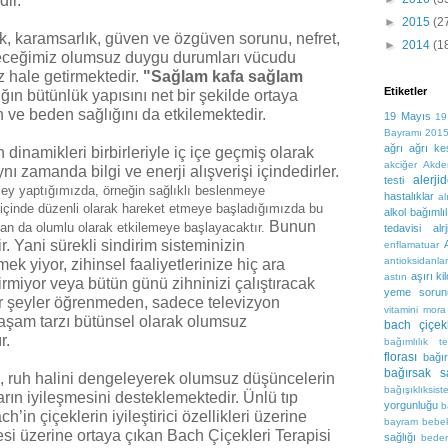
ir.
►
2015
(2
k, karamsarlık, güven ve özgüven sorunu, nefret,
►
2014
(1
ileceğimiz olumsuz duygu durumları vücudu
z hale getirmektedir.
"Sağlam kafa sağlam
Etiketler
ğın bütünlük yapısını net bir şekilde ortaya
n ve beden sağlığını da etkilemektedir.
19 Mayıs
19
Bayramı
201
ağrı
ağrı kes
 dinamikleri birbirleriyle iç içe geçmiş olarak
akciğer
Akden
ynı zamanda bilgi ve enerji alışverişi içindedirler.
alerj
testi
 şey yaptığımızda, örneğin sağlıklı beslenmeye
hastalıklar
al
içinde düzenli olarak hareket etmeye başladığımızda bu
alkol bağımlıl
Bunun
ıdan da olumlu olarak etkilemeye başlayacaktır.
tedavisi
alr
ir. Yani sürekli sindirim sisteminizin
enflamatuar
antioksidanlar
yiyor, zihinsel faaliyetlerinize hiç ara
aşırı kil
astın
irmiyor veya bütün günü zihninizi çalıştıracak
yeme sorun
ir şeyler öğrenmeden, sadece televizyon
vitamini mora
yaşam tarzı bütünsel olarak olumsuz
bach çiçekl
r.
bağımlılık te
florası
bağır
bağırsak sa
, ruh halini dengeleyerek olumsuz düşüncelerin
bağışıklıksist
ların iyileşmesini desteklemektedir. Ünlü tıp
yorgunluğu
b
’in çiçeklerin iyileştirici özellikleri üzerine
bayram
bebe
esi üzerine ortaya çıkan Bach Çiçekleri Terapisi
sağlığı
beden