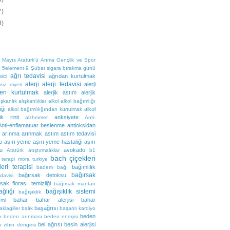
7)
8)
 Mayıs Atatürk'ü Anma Gençlik ve Spor
5
5element
9 Şubat sigara bırakma günü
ağrı tedavisi
ici
ağrıdan kurtulmak
alerji
alerji tedavisi
alerji
iz diyeti
iden kurtulmak
alerjik astım
alerjik
ışkanlık
alışkanlıklar
alkol
alkol bağımlığı
ığı
alkol
alkol bağımlılığından kurtulmak
jik rinit
anksiyete
alzheimer
Anti-
Anti-enflamatuar beslenme
antioksidan
arınma
arınmak
astım
astım tedavisi
o
aşırı yeme
aşırı yeme hastalığı
aşırı
u
avokado
Atatürk
atıştırmalıklar
b1
bach çiçekleri
 terapi mora turkiye
eri terapisi
bağımlılık
badem
bağı
bağırsak
bağırsak detoksu
davisi
sak florası temizliği
bağırsak mantarı
ğlığı
bağışıklık sistemi
bağışıklık
bahar
bahar alerjisi
bahar
emi
başağrısı
aklagiller
balık
başarılı kardiyo
beden
k
beden arınması
beden enerjisi
bel ağrısı
besin alerjisi
 zihin dengesi