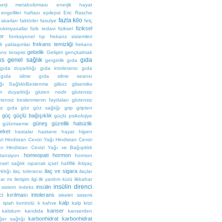
nerji metabolizması
enerjik hayat
engelliler haftası
epilepsi
Eric Rasche
fazla kilo
 akarları
faktörler
fasulye
felç
fiziksel
itokimyasallar
fizik tedavi
fiziksel
ler
fonksiyonel tıp
frekans sistemleri
frekans temizliği
li yaklaşımlar
frekans
gebelik
ans terapisi
Gelişim
gençkalmak
ks
genel sağlık
gıda
gerginlik
gıda
gıda duyarlılığı
gıda intoleransı
gıda
gıda silme
gıda silme seansı
ığı SağlıklıBeslenme
glikoz
glisemiks
n duyarlılığı
gluten nedir
glutensiz
utensiz beslenmenin faydaları
glutensiz
siz gıda
göz
göz sağlığı
grip
gripten
güç
güçlü bağışıklık
güçlü psikolojiye
güneş
güzellik
halsizlik
gülümseme
reket
hastalar
hastane
hayat
hijyen
zi
Hindistan Cevizi Yağı
Hindistan Cevizi
rı
Hindistan Cevizi Yağı ve Bağışıklık
homeopati
hormon
rtansiyon
hormon
esel sağlık
ıspanak
içsel hafiflik
ihtiyaç
ilaç ve sigara
lılığı
ilaç toleransı
ilaçlar
par mı
iletişim
ilgi
ilk yardım kürü
ilkbahar
insülin direnci
insülin
 sistem
indeks
ci kırılması
intolerans
iskelet sistemi
kalp
i
iştah kontrolü
k
kahve
kalp krizi
kanser
kalsitum
kandida
kanserden
karbonhidrat
karbonhidrat
ğer sağlığı