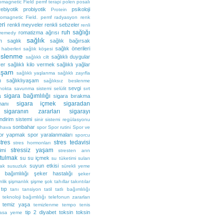
omagnetic Field
pemf terapi
polen
posalı
rebiyotik
probiyotik
psikoloji
Protein
romagnetic Field. pemf
radyasyon
renk
eri
renkli meyveler
renkli sebzeler
renli
ruh sağlığı
romatizma ağrısı
 remedy
sağlık
n
saglık
sağlık bağırsak
sağlık önerileri
 haberleri
sağlık köşesi
beslenme
sağlıklı duygular
sağlıklı cilt
ver
sağlıklı kilo vermek
sağlıklı yağlar
yaşam
sağlıklı yaşlanma
sağlıklı zayıfla
m
sağlıklıyaşam
sağlıksız beslenme
sevgi
 nokta
savunma sistemi
selülit
sırt
a
sigara bağımlılığı
sigara bırakma
sigara içmek
sigaradan
anı
sigaranın zararları
sigarayı
indirim sistemi
sinir sistemi regülasyonu
sonbahar
 hava
spor
Spor rutini
Spor ve
or yapmak
spor yaralanmaları
sporcu
tres
stres tedavisi
stres hormonları
stressiz yaşam
imi
stresten arın
rtulmak
su
su içmek
su tüketimi
suları
suyun etkisi
ak
susuzluk
sürekli yeme
 bağımlılığı
şeker hastalığı
şeker
nlik
şişmanlık
şişme
şok
tahıllar
takıntılar
tıp
tanı
tansiyon
tatil
tatlı bağımlılığı
teknoloji bağımlılığı
telefonun zararları
temiz yaşa
temizlenme
tempo
tenis
tip 2 diyabet
toksin
toksin
basa yeme