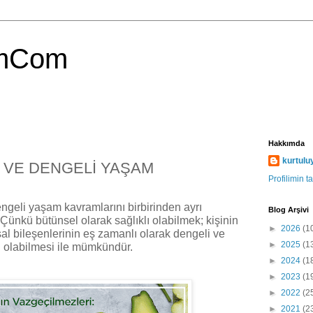
umCom
Hakkımda
kurtul
 VE DENGELİ YAŞAM
Profilimin 
ngeli yaşam kavramlarını birbirinden ayrı
Blog Arşivi
Çünkü bütünsel olarak sağlıklı olabilmek; kişinin
►
2026
(1
al bileşenlerinin eş zamanlı olarak dengeli ve
►
2025
(1
 olabilmesi ile mümkündür.
►
2024
(1
►
2023
(1
►
2022
(2
►
2021
(2