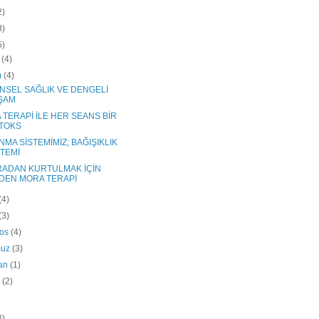
2)
3)
5)
k
(4)
m
(4)
NSEL SAĞLIK VE DENGELİ
ŞAM
 TERAPİ İLE HER SEANS BİR
TOKS
MA SİSTEMİMİZ; BAĞIŞIKLIK
STEMİ
RADAN KURTULMAK İÇİN
DEN MORA TERAPİ
(4)
(3)
tos
(4)
muz
(3)
ran
(1)
s
(2)
3)