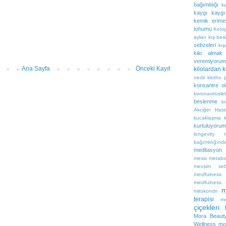
bağımlılığı
k
kaygı
kaygı
kemik erime
tohumu
Ketoj
ayları
kış be
sebzeleri
kış
kilo almak
veremiyorum
Ana Sayfa
Önceki Kayıt
kilolardan 
nedir
klotho p
konsantre o
koronavirüsle
beslenme
k
Akciğer Hasta
kucaklaşma
kurtuluyoru
longevity n
bağımlılığın
meditasyon
messi
metabo
mevsim sebz
mindfulness
mindfulness
m
mitokondri
terapisi
mo
çiçekleri 
Mora Beaut
Wellness
mo