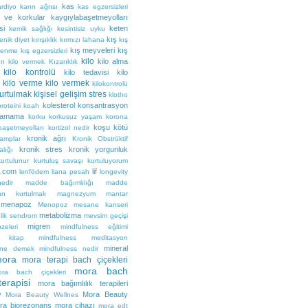
kas
ardiyo
karın ağrısı
kas egzersizleri
 ve korkular
kaygıylabaşetmeyolları
si
keten
kemik sağlığı
kesintisiz uyku
kış
enik diyet
kırışıklık
kırmızı lahana
kış
kış meyveleri
kış
slenme
kış egzersizleri
kilo
kilo alma
ın kilo vermek
Kızarıklık
kilo kontrolü
kilo tedavisi
kilo
kilo verme
kilo vermek
kilokontrolü
kurtulmak
kişisel gelişim stres
klotho
kolesterol
konsantrasyon
roteini
koah
lamama
korku
korkusuz yaşam
korona
koşu
kötü
başetmeyolları
kortizol nedir
kronik ağrı
ramplar
Kronik Obstrüktif
kronik stres
kronik yorgunluk
lığı
kurtulunur
kurtuluş savaşı
kurtuluyorum
m.com
lif
lenfödem
liana pesah
longevity
edir
madde bağımlılığı
madde
dan kurtulmak
magnezyum
mantar
menapoz
Menopoz
mesane kanseri
metabolizma
lik sendrom
mevsim geçişi
migren
eleri
mindfulness eğitimi
 kitap
mindfulness meditasyon
mineral
 ne demek
mindfulness nedir
ora
mora terapi bach çiçekleri
mora bach
ra bach çiçekleri
terapisi
mora bağımlılık terapileri
y
Mora Beauty
Mora Beauty Wellnes
ra biorezonans
mora cihazı
mora edt