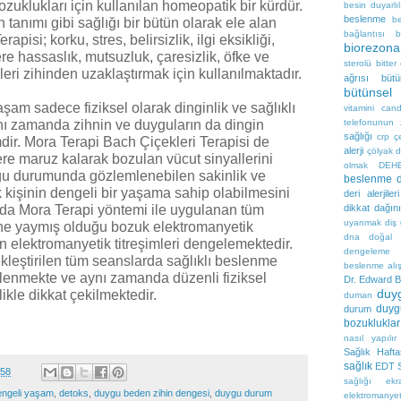
klukları için kullanılan homeopatik bir kürdür.
besin duyarlıl
beslenme
b
tanımı gibi sağlığı bir bütün olarak ele alan
bağlantısı
b
pisi; korku, stres, belirsizlik, ilgi eksikliği,
biorezona
rlere hassaslık, mutsuzluk, çaresizlik, öfke ve
sterolü
bitter
eri zihinden uzaklaştırmak için kullanılmaktadır.
ağrısı
büt
bütünsel 
şam sadece fiziksel olarak dinginlik ve sağlıklı
vitamini
cand
ı zamanda zihnin ve duyguların da dingin
telefonunun z
sağlığı
crp
ç
ir. Mora Terapi Bach Çiçekleri Terapisi de
alerji
çölyak
d
e maruz kalarak bozulan vücut sinyallerini
olmak
DEH
ygu durumunda gözlemlenebilen sakinlik ve
beslenme
k kişinin dengeli bir yaşama sahip olabilmesini
deri alerjileri
da Mora Terapi yöntemi ile uygulanan tüm
dikkat dağını
uyanmak
diş
ne yaymış olduğu bozuk elektromanyetik
dna
doğal a
un elektromanyetik titreşimleri dengelemektedir.
dengeleme
ekleştirilen tüm seanslarda sağlıklı beslenme
beslenme alış
lenmekte ve aynı zamanda düzenli fiziksel
Dr. Edward 
duy
likle dikkat çekilmektedir.
duman
duyg
durum
bozukluklar
nasıl yapılır
Sağlık Hafta
sağlık
EDT S
:58
sağlığı
ekr
engeli yaşam
,
detoks
,
duygu beden zihin dengesi
,
duygu durum
elektromanye