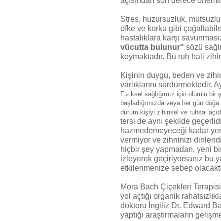
açısından son derece önemlid
Stres, huzursuzluk, mutsuzlu
öfke ve korku gibi çoğaltab
hastalıklara karşı savunması
vücutta bulunur"
sözü sağlı
koymaktadır. Bu ruh hali zihi
Kişinin duygu, beden ve zihin
varlıklarını sürdürmektedir. A
Fiziksel sağlığımız için olumlu bir
başladığımızda veya her gün doğa 
durum kişiyi zihinsel ve ruhsal aç
tersi de aynı şekilde geçerlid
hazmedemeyeceği kadar yemek 
vermiyor ve zihninizi dinlend
hiçbir şey yapmadan, yeni b
izleyerek geçiriyorsanız bu 
etkilenmenize sebep olacaktı
Mora Bach Çiçekleri Terapisi
yol açtığı organik rahatsızlık
doktoru İngiliz Dr. Edward Bach
yaptığı araştırmaların gelişm