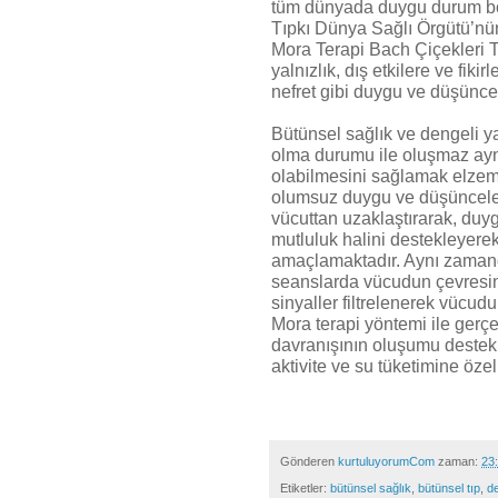
tüm dünyada duygu durum bozu
Tıpkı Dünya Sağlı Örgütü’nün 
Mora Terapi Bach Çiçekleri Tera
yalnızlık, dış etkilere ve fiki
nefret gibi duygu ve düşüncel
Bütünsel sağlık ve dengeli ya
olma durumu ile oluşmaz ayn
olabilmesini sağlamak elzemd
olumsuz duygu ve düşünceler
vücuttan uzaklaştırarak, du
mutluluk halini destekleyere
amaçlamaktadır. Aynı zaman
seanslarda vücudun çevresi
sinyaller filtrelenerek vücud
Mora terapi yöntemi ile gerç
davranışının oluşumu destek
aktivite ve su tüketimine özel
Gönderen
kurtuluyorumCom
zaman:
23
Etiketler:
bütünsel sağlık
,
bütünsel tıp
,
d