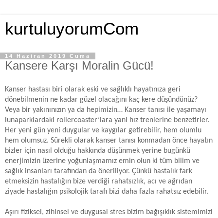
kurtuluyorumCom
14 Haziran 2019 Cuma
Kansere Karşı Moralin Gücü!
Kanser hastası biri olarak eski ve sağlıklı hayatınıza geri
dönebilmenin ne kadar güzel olacağını kaç kere düşündünüz?
Veya bir yakınınızın ya da hepimizin… Kanser tanısı ile yaşamayı
lunaparklardaki rollercoaster’lara yani hız trenlerine benzetirler.
Her yeni gün yeni duygular ve kaygılar getirebilir, hem olumlu
hem olumsuz. Sürekli olarak kanser tanısı konmadan önce hayatın
bizler için nasıl olduğu hakkında düşünmek yerine bugünkü
enerjimizin üzerine yoğunlaşmamız emin olun ki tüm bilim ve
sağlık insanları tarafından da öneriliyor. Çünkü hastalık fark
etmeksizin hastalığın bize verdiği rahatsızlık, acı ve ağrıdan
ziyade hastalığın psikolojik tarafı bizi daha fazla rahatsız edebilir.
Aşırı fiziksel, zihinsel ve duygusal stres bizim bağışıklık sistemimizi