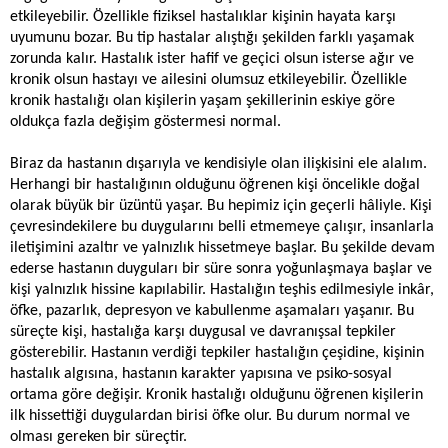
etkileyebilir. Özellikle fiziksel hastalıklar kişinin hayata karşı
uyumunu bozar. Bu tip hastalar alıştığı şekilden farklı yaşamak
zorunda kalır. Hastalık ister hafif ve geçici olsun isterse ağır ve
kronik olsun hastayı ve ailesini olumsuz etkileyebilir. Özellikle
kronik hastalığı olan kişilerin yaşam şekillerinin eskiye göre
oldukça fazla değişim göstermesi normal.
Biraz da hastanın dışarıyla ve kendisiyle olan ilişkisini ele alalım.
Herhangi bir hastalığının olduğunu öğrenen kişi öncelikle doğal
olarak büyük bir üzüntü yaşar. Bu hepimiz için geçerli hâliyle. Kişi
çevresindekilere bu duygularını belli etmemeye çalışır, insanlarla
iletişimini azaltır ve yalnızlık hissetmeye başlar. Bu şekilde devam
ederse hastanın duyguları bir süre sonra yoğunlaşmaya başlar ve
kişi
yalnızlık
hissine kapılabilir. Hastalığın teşhis edilmesiyle inkâr,
öfke, pazarlık, depresyon ve kabullenme aşamaları yaşanır. Bu
süreçte kişi, hastalığa karşı duygusal ve davranışsal tepkiler
gösterebilir. Hastanın verdiği tepkiler hastalığın çeşidine, kişinin
hastalık algısına, hastanın karakter yapısına ve psiko-sosyal
ortama göre değişir. Kronik hastalığı olduğunu öğrenen kişilerin
ilk hissettiği duygulardan birisi öfke olur. Bu durum normal ve
olması gereken bir süreçtir.