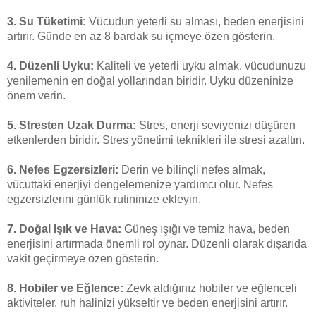
3.
Su Tüketimi:
Vücudun yeterli su alması, beden enerjisini
artırır. Günde en az 8 bardak su içmeye özen gösterin.
4.
Düzenli Uyku:
Kaliteli ve yeterli uyku almak, vücudunuzu
yenilemenin en doğal yollarından biridir. Uyku düzeninize
önem verin.
5.
Stresten Uzak Durma:
Stres, enerji seviyenizi düşüren
etkenlerden biridir. Stres yönetimi teknikleri ile stresi azaltın.
6.
Nefes Egzersizleri:
Derin ve bilinçli nefes almak,
vücuttaki enerjiyi dengelemenize yardımcı olur. Nefes
egzersizlerini günlük rutininize ekleyin.
7.
Doğal Işık ve Hava:
Güneş ışığı ve temiz hava, beden
enerjisini artırmada önemli rol oynar. Düzenli olarak dışarıda
vakit geçirmeye özen gösterin.
8.
Hobiler ve Eğlence:
Zevk aldığınız hobiler ve eğlenceli
aktiviteler, ruh halinizi yükseltir ve beden enerjisini artırır.