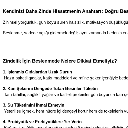
Kendinizi Daha Zinde Hissetmenin Anahtarı: Doğru Bes
Zihinsel yorgunluk, gün boyu süren halsizlik, motivasyon düşüklüğü
Beslenme, sadece açlığı gidermek değil; aynı zamanda bedenin enerj
Zindelik İçin Beslenmede Nelere Dikkat Etmeliyiz?
1. İşlenmiş Gıdalardan Uzak Durun
 Hazır paketli gıdalar, katkı maddeleri ve rafine şeker içeriğiyle bede
2. Kan Şekerini Dengede Tutan Besinler Tüketin
 Tam tahıllar, sağlıklı yağlar ve kaliteli proteinler gün boyunca kan 
3. Su Tüketimini İhmal Etmeyin
 Yeterli su içmek, hem hücre içi dengeyi korur hem de toksinlerin 
4. Probiyotik ve Prebiyotiklere Yer Verin
 Bağırsak sağlığı, genel enerji seviyeleri üzerinde oldukça etkilidir. 