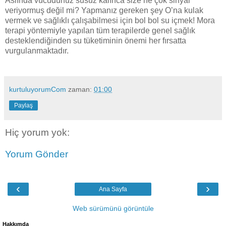
Aslında vücudunuz susuz kalınca size ne çok sinyal
veriyormuş değil mi? Yapmanız gereken şey O’na kulak
vermek ve sağlıklı çalışabilmesi için bol bol su içmek! Mora
terapi yöntemiyle yapılan tüm terapilerde genel sağlık
desteklendiğinden su tüketiminin önemi her fırsatta
vurgulanmaktadır.
kurtuluyorumCom
zaman:
01:00
Paylaş
Hiç yorum yok:
Yorum Gönder
‹
›
Ana Sayfa
Web sürümünü görüntüle
Hakkımda